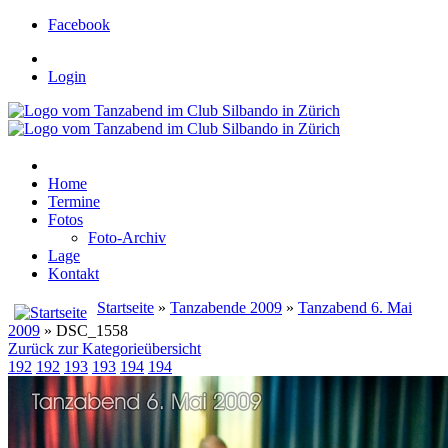
Facebook
Login
Home
Termine
Fotos
Foto-Archiv
Lage
Kontakt
Startseite
»
Tanzabende 2009
»
Tanzabend 6. Mai
2009
» DSC_1558
Zurück zur Kategorieübersicht
192
192
193
193
194
194