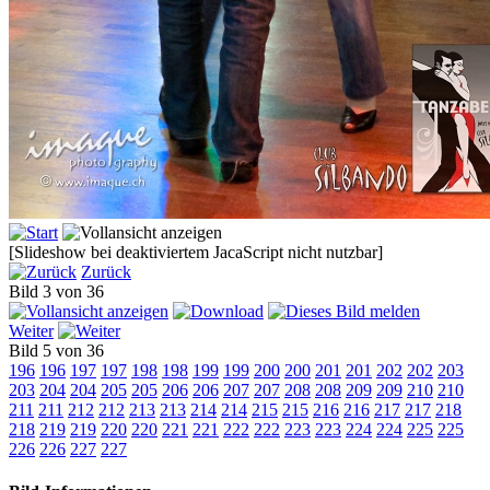
[Slideshow bei deaktiviertem JacaScript nicht nutzbar]
Zurück
Bild 3 von 36
Weiter
Bild 5 von 36
196
196
197
197
198
198
199
199
200
200
201
201
202
202
203
203
204
204
205
205
206
206
207
207
208
208
209
209
210
210
211
211
212
212
213
213
214
214
215
215
216
216
217
217
218
218
219
219
220
220
221
221
222
222
223
223
224
224
225
225
226
226
227
227